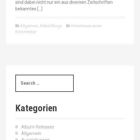
sind dabei nicht nur ein aus diversen Zeitschriften
bekanntes […]
Allgemein
,
Metal-Blogs
Hinterlasse einen
Kommentar
S
e
a
r
c
Kategorien
h
f
o
Album-Releases
r
Allgemein
: