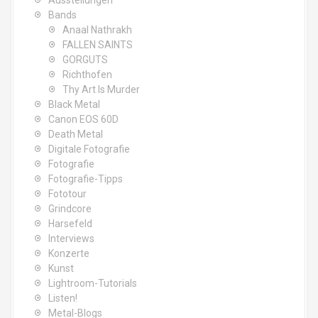
Ausstellungen
Bands
Anaal Nathrakh
FALLEN SAINTS
GORGUTS
Richthofen
Thy Art Is Murder
Black Metal
Canon EOS 60D
Death Metal
Digitale Fotografie
Fotografie
Fotografie-Tipps
Fototour
Grindcore
Harsefeld
Interviews
Konzerte
Kunst
Lightroom-Tutorials
Listen!
Metal-Blogs