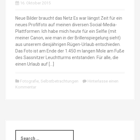
16. Oktober 2015
Neue Bilder braucht das Netz Es war längst Zeit für ein
neues Profilfoto auf meinen diversen Social-Media-
Plattformen. Ich habe mich heute für ein Selfie (mit
meiner Canon, wie man in der Brillenspiegelung sieht)
aus unserem diesjährigen Rügen-Urlaub entschieden.
Das Foto ist am Ende der 1.450 m langen Mole am Fuße
des Sassnitzer Leuchtturms entstanden. Für alle, die
einen Urlaub auf […]
Fotografie
,
Selbstbetrachtungen
Hinterlasse einen
Kommentar
S
e