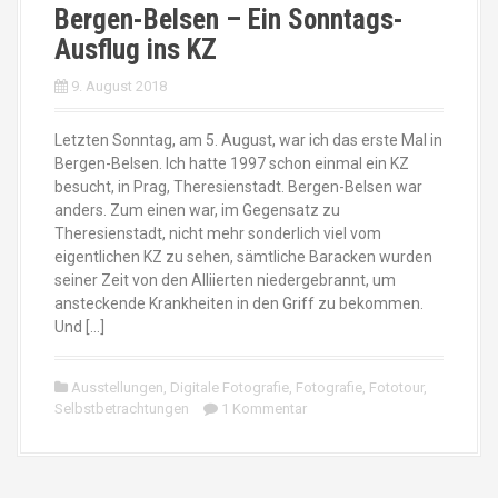
Bergen-Belsen – Ein Sonntags-
Ausflug ins KZ
9. August 2018
Letzten Sonntag, am 5. August, war ich das erste Mal in
Bergen-Belsen. Ich hatte 1997 schon einmal ein KZ
besucht, in Prag, Theresienstadt. Bergen-Belsen war
anders. Zum einen war, im Gegensatz zu
Theresienstadt, nicht mehr sonderlich viel vom
eigentlichen KZ zu sehen, sämtliche Baracken wurden
seiner Zeit von den Alliierten niedergebrannt, um
ansteckende Krankheiten in den Griff zu bekommen.
Und […]
Ausstellungen
,
Digitale Fotografie
,
Fotografie
,
Fototour
,
Selbstbetrachtungen
1 Kommentar