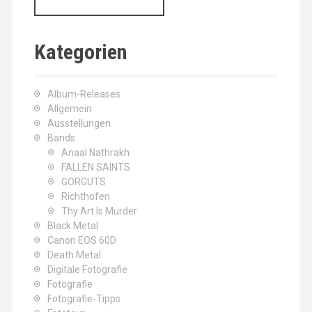
a
r
c
Kategorien
h
f
o
Album-Releases
r
Allgemein
:
Ausstellungen
Bands
Anaal Nathrakh
FALLEN SAINTS
GORGUTS
Richthofen
Thy Art Is Murder
Black Metal
Canon EOS 60D
Death Metal
Digitale Fotografie
Fotografie
Fotografie-Tipps