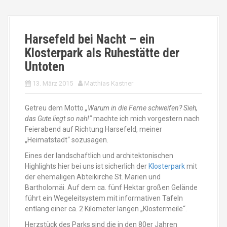
Harsefeld bei Nacht – ein
Klosterpark als Ruhestätte der
Untoten
13. März 2015
Matthias Kastner
Getreu dem Motto
„Warum in die Ferne schweifen? Sieh,
das Gute liegt so nah!“
machte ich mich vorgestern nach
Feierabend auf Richtung Harsefeld, meiner
„Heimatstadt“ sozusagen.
Eines der landschaftlich und architektonischen
Highlights hier bei uns ist sicherlich der
Klosterpark
mit
der ehemaligen Abteikirche St. Marien und
Bartholomäi. Auf dem ca. fünf Hektar großen Gelände
führt ein Wegeleitsystem mit informativen Tafeln
entlang einer ca. 2 Kilometer langen „Klostermeile“.
Herzstück des Parks sind die in den 80er Jahren