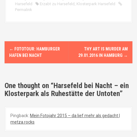
Harsefeld
Erzabt zu Harsefeld
,
Klosterpark Harsefeld
Permalink
N
←
FOTOTOUR: HAMBURGER
THY ART IS MURDER AM
a
HAFEN BEI NACHT
29.01.2016 IN HAMBURG
→
v
i
One thought on “
Harsefeld bei Nacht – ein
g
Klosterpark als Ruhestätte der Untoten
”
a
t
Pingback:
Mein Fotojahr 2015 – da lief mehr als gedacht |
metza.rocks
i