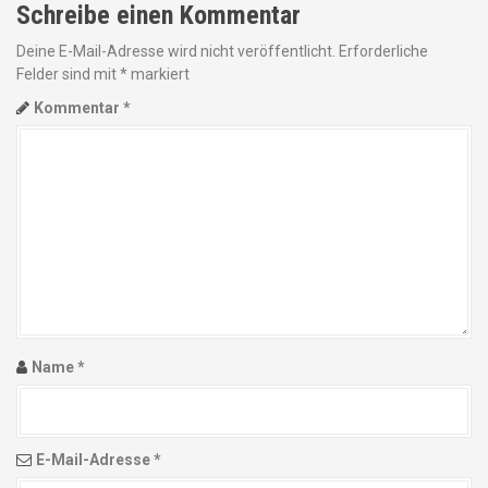
o
Schreibe einen Kommentar
n
Deine E-Mail-Adresse wird nicht veröffentlicht.
Erforderliche
Felder sind mit
*
markiert
i
Kommentar
*
n
A
r
t
i
k
Name
*
e
l
E-Mail-Adresse
*
n