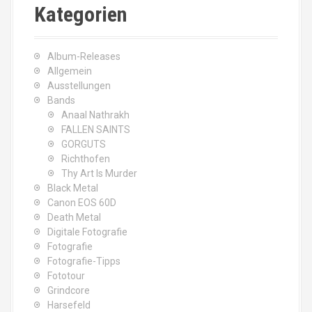
c
Kategorien
h
f
o
Album-Releases
r
Allgemein
:
Ausstellungen
Bands
Anaal Nathrakh
FALLEN SAINTS
GORGUTS
Richthofen
Thy Art Is Murder
Black Metal
Canon EOS 60D
Death Metal
Digitale Fotografie
Fotografie
Fotografie-Tipps
Fototour
Grindcore
Harsefeld