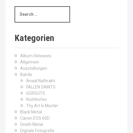
S
e
a
r
c
Kategorien
h
f
o
Album-Releases
r
Allgemein
:
Ausstellungen
Bands
Anaal Nathrakh
FALLEN SAINTS
GORGUTS
Richthofen
Thy Art Is Murder
Black Metal
Canon EOS 60D
Death Metal
Digitale Fotografie