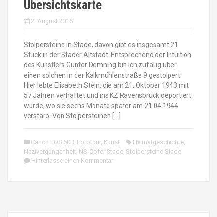
Übersichtskarte
2. August 2016
Stolpersteine in Stade, davon gibt es insgesamt 21
Stück in der Stader Altstadt. Entsprechend der Intuition
des Künstlers Gunter Demning bin ich zufällig über
einen solchen in der Kalkmühlenstraße 9 gestolpert.
Hier lebte Elisabeth Stein, die am 21. Oktober 1943 mit
57 Jahren verhaftet und ins KZ Ravensbrück deportiert
wurde, wo sie sechs Monate später am 21.04.1944
verstarb. Von Stolpersteinen […]
Canon EOS 60D
,
Fototour
,
Kunst
Heimatgeschichte
,
Nazivergangenheit
,
NS-Opfer Stade
,
Stolpersteine Stade
Hinterlasse einen Kommentar