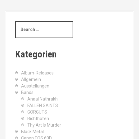
S
e
a
r
c
Kategorien
h
f
o
Album-Releases
r
Allgemein
:
Ausstellungen
Bands
Anaal Nathrakh
FALLEN SAINTS
GORGUTS
Richthofen
Thy Art Is Murder
Black Metal
Canon EOS 60D