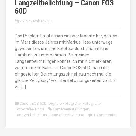
Langzeitbelichtung – Canon EOS
60D
26. November 2015
Das Problem Es ist schon ein paar Monate her, das ich
im März dieses Jahres mit Markus Hess unterwegs
gewesen bin, um eine Fototour durchs nächtliche
Hamburg zu unternehmen. Bei meinen
Langzeitbelichtungen konnte ich mir nicht erklären,
warum meine Kamera (Canon EOS 60D) nach der
eingestellten Belichtungszeit nahezu noch mal die
gleiche Zeit „busy“ war. Bei Belichtungszeiten von bis
zu […]
Canon EOS 60D
,
Digitale Fotografie
,
Fotografie
,
Fotografie-Tipps
Kameraeinstellungen
,
Langzeitbelichtung
,
Rauschreduzierung
1 Kommentar