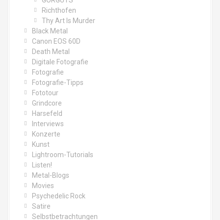
GORGUTS
Richthofen
Thy Art Is Murder
Black Metal
Canon EOS 60D
Death Metal
Digitale Fotografie
Fotografie
Fotografie-Tipps
Fototour
Grindcore
Harsefeld
Interviews
Konzerte
Kunst
Lightroom-Tutorials
Listen!
Metal-Blogs
Movies
Psychedelic Rock
Satire
Selbstbetrachtungen