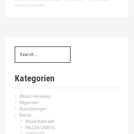
einen Kommentar
S
e
a
r
c
Kategorien
h
f
o
Album-Releases
r
Allgemein
:
Ausstellungen
Bands
Anaal Nathrakh
FALLEN SAINTS