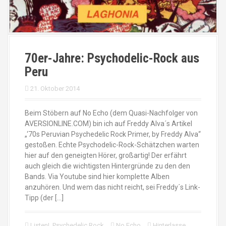
70er-Jahre: Psychodelic-Rock aus
Peru
21. Oktober 2014
Beim Stöbern auf No Echo (dem Quasi-Nachfolger von
AVERSIONLINE.COM) bin ich auf Freddy Alva´s Artikel
„‘70s Peruvian Psychedelic Rock Primer, by Freddy Alva“
gestoßen. Echte Psychodelic-Rock-Schätzchen warten
hier auf den geneigten Hörer, großartig! Der erfährt
auch gleich die wichtigsten Hintergründe zu den den
Bands. Via Youtube sind hier komplette Alben
anzuhören. Und wem das nicht reicht, sei Freddy´s Link-
Tipp (der […]
Listen!
,
Psychedelic Rock
No Echo
Hinterlasse