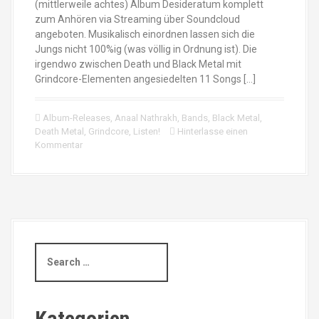
(mittlerweile achtes) Album Desideratum komplett
zum Anhören via Streaming über Soundcloud
angeboten. Musikalisch einordnen lassen sich die
Jungs nicht 100%ig (was völlig in Ordnung ist). Die
irgendwo zwischen Death und Black Metal mit
Grindcore-Elementen angesiedelten 11 Songs […]
Album-Releases
,
Anaal Nathrakh
,
Bands
,
Black Metal
,
Death Metal
,
Grindcore
,
Listen!
Hinterlasse einen
Kommentar
S
e
a
r
c
Kategorien