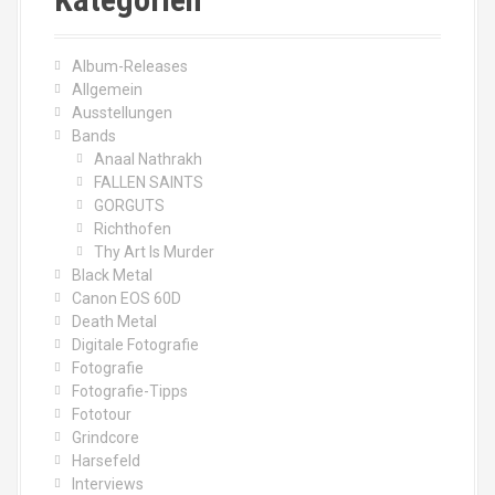
h
f
o
Album-Releases
r
Allgemein
:
Ausstellungen
Bands
Anaal Nathrakh
FALLEN SAINTS
GORGUTS
Richthofen
Thy Art Is Murder
Black Metal
Canon EOS 60D
Death Metal
Digitale Fotografie
Fotografie
Fotografie-Tipps
Fototour
Grindcore
Harsefeld
Interviews