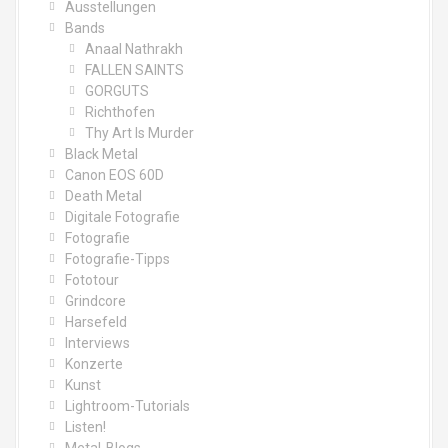
Ausstellungen
Bands
Anaal Nathrakh
FALLEN SAINTS
GORGUTS
Richthofen
Thy Art Is Murder
Black Metal
Canon EOS 60D
Death Metal
Digitale Fotografie
Fotografie
Fotografie-Tipps
Fototour
Grindcore
Harsefeld
Interviews
Konzerte
Kunst
Lightroom-Tutorials
Listen!
Metal-Blogs