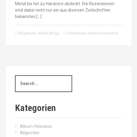
Metal bis hin zu Hardcore abdeckt. Die Rezensionen
sind dabei nicht nur ein aus diversen Zeitschriften
bekanntes […]
Allgemein
,
Metal-Blogs
Hinterlasse einen Kommentar
S
e
a
r
c
Kategorien
h
f
o
Album-Releases
r
Allgemein
: