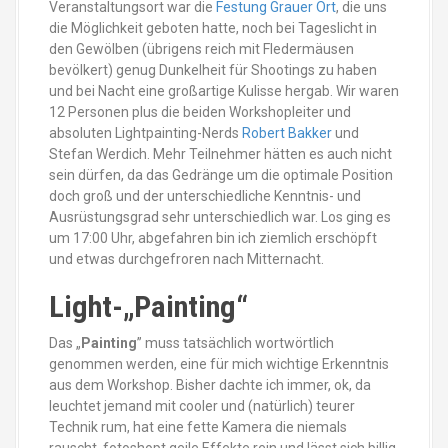
Veranstaltungsort war die
Festung Grauer Ort
, die uns
die Möglichkeit geboten hatte, noch bei Tageslicht in
den Gewölben (übrigens reich mit Fledermäusen
bevölkert) genug Dunkelheit für Shootings zu haben
und bei Nacht eine großartige Kulisse hergab. Wir waren
12 Personen plus die beiden Workshopleiter und
absoluten Lightpainting-Nerds
Robert Bakker
und
Stefan Werdich. Mehr Teilnehmer hätten es auch nicht
sein dürfen, da das Gedränge um die optimale Position
doch groß und der unterschiedliche Kenntnis- und
Ausrüstungsgrad sehr unterschiedlich war. Los ging es
um 17:00 Uhr, abgefahren bin ich ziemlich erschöpft
und etwas durchgefroren nach Mitternacht.
Light-„Painting“
Das „
Painting
” muss tatsächlich wortwörtlich
genommen werden, eine für mich wichtige Erkenntnis
aus dem Workshop. Bisher dachte ich immer, ok, da
leuchtet jemand mit cooler und (natürlich) teurer
Technik rum, hat eine fette Kamera die niemals
rauscht, fotoshopt geile Effekte rein und lässt sich billig