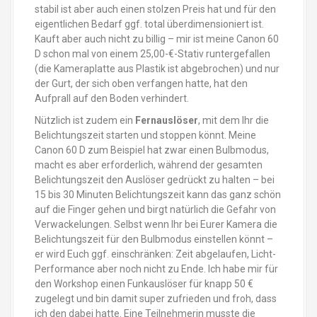
stabil ist aber auch einen stolzen Preis hat und für den
eigentlichen Bedarf ggf. total überdimensioniert ist.
Kauft aber auch nicht zu billig – mir ist meine Canon 60
D schon mal von einem 25,00-€-Stativ runtergefallen
(die Kameraplatte aus Plastik ist abgebrochen) und nur
der Gurt, der sich oben verfangen hatte, hat den
Aufprall auf den Boden verhindert.
Nützlich ist zudem ein
Fernauslöser
, mit dem Ihr die
Belichtungszeit starten und stoppen könnt. Meine
Canon 60 D zum Beispiel hat zwar einen Bulbmodus,
macht es aber erforderlich, während der gesamten
Belichtungszeit den Auslöser gedrückt zu halten – bei
15 bis 30 Minuten Belichtungszeit kann das ganz schön
auf die Finger gehen und birgt natürlich die Gefahr von
Verwackelungen. Selbst wenn Ihr bei Eurer Kamera die
Belichtungszeit für den Bulbmodus einstellen könnt –
er wird Euch ggf. einschränken: Zeit abgelaufen, Licht-
Performance aber noch nicht zu Ende. Ich habe mir für
den Workshop einen Funkauslöser für knapp 50 €
zugelegt und bin damit super zufrieden und froh, dass
ich den dabei hatte. Eine Teilnehmerin musste die