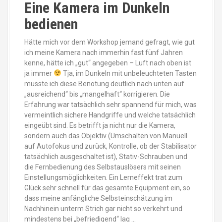
Eine Kamera im Dunkeln
bedienen
Hätte mich vor dem Workshop jemand gefragt, wie gut
ich meine Kamera nach immerhin fast fünf Jahren
kenne, hätte ich „gut“ angegeben – Luft nach oben ist
ja immer
Tja, im Dunkeln mit unbeleuchteten Tasten
musste ich diese Benotung deutlich nach unten auf
„ausreichend“ bis „mangelhaft“ korrigieren. Die
Erfahrung war tatsächlich sehr spannend für mich, was
vermeintlich sichere Handgriffe und welche tatsächlich
eingeübt sind. Es betrifft ja nicht nur die Kamera,
sondern auch das Objektiv (Umschalten von Manuell
auf Autofokus und zurück, Kontrolle, ob der Stabilisator
tatsächlich ausgeschaltet ist), Stativ-Schrauben und
die Fernbedienung des Selbstauslösers mit seinen
Einstellungsmöglichkeiten. Ein Lerneffekt trat zum
Glück sehr schnell für das gesamte Equipment ein, so
dass meine anfängliche Selbsteinschätzung im
Nachhinein unterm Strich gar nicht so verkehrt und
mindestens bei „befriedigend“ lag …