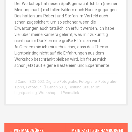
Der Workshop hat riesen Spaß gemacht. Ich bin (meiner
Meinung nach) mit tollen Bildern nach Hause gegangen.
Das hatten uns Robert und Stefan im Vorfeld auch
schon zugesichert, um so schöner, wenn die
Erwartungen auch tatsächlich erfüllt werden. Ich habe
viel über meine Kamera gelernt, was mir zukünftig
nicht nur im Dunklen eine große Hilfe sein wird.
Außerdem bin ich mir sehr sicher, dass das Thema
Lightpainting nicht auf die Erfahrungen aus dem
Workshop beschränkt bleiben wird. Ich freue mich
schon jetzt auf eigene Basteleien und Experimente.
Canon EOS 60D
,
Digitale Fotografie
,
Fotografie
,
Fotografie-
Tipps
,
Fototour
Canon 60 D
,
Festung Grauer Ort
,
Lightpainting
,
Workshop
Permalink
N
←
WIE MAULWÜRFE
MEIN FAZIT ZUR HAMBURGER