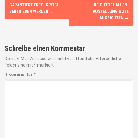
a
GARANTIERT ERFOLGREICH
DEICHTORHALLEN-
VERTRIEBEN WERDEN …
AUSTELLUNG GUTE
v
AUSSICHTEN
→
i
g
Schreibe einen Kommentar
a
Deine E-Mail-Adresse wird nicht veröffentlicht.
Erforderliche
t
Felder sind mit
*
markiert
Kommentar
*
i
o
n
i
n