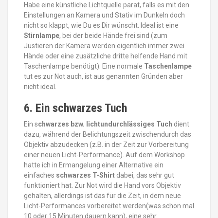
Habe eine künstliche Lichtquelle parat, falls es mit den
Einstellungen an Kamera und Stativ im Dunkeln doch
nicht so klappt, wie Du es Dir wünscht. Ideal ist eine
Stirnlampe
, bei der beide Hände frei sind (zum
Justieren der Kamera werden eigentlich immer zwei
Hände oder eine zusätzliche dritte helfende Hand mit
Taschenlampe benötigt). Eine normale
Taschenlampe
tut es zur Not auch, ist aus genannten Gründen aber
nicht ideal.
6. Ein schwarzes Tuch
Ein s
chwarzes bzw. lichtundurchlässiges Tuch
dient
dazu, während der Belichtungszeit zwischendurch das
Objektiv abzudecken (z.B. in der Zeit zur Vorbereitung
einer neuen Licht-Performance). Auf dem Workshop
hatte ich in Ermangelung einer Alternative ein
einfaches
schwarzes T-Shirt
dabei, das sehr gut
funktioniert hat. Zur Not wird die Hand vors Objektiv
gehalten, allerdings ist das für die Zeit, in dem neue
Licht-Performances vorbereitet werden(was schon mal
10 oder 15 Minuten dauern kann), eine sehr