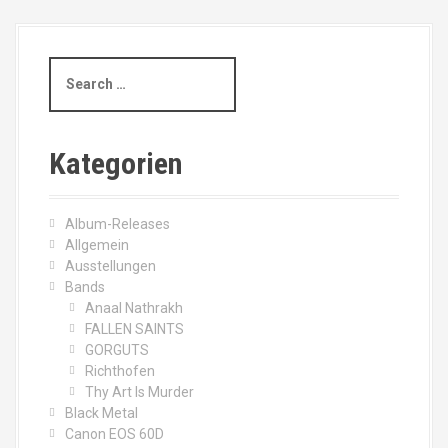
S
e
a
r
c
Kategorien
h
f
o
Album-Releases
r
Allgemein
:
Ausstellungen
Bands
Anaal Nathrakh
FALLEN SAINTS
GORGUTS
Richthofen
Thy Art Is Murder
Black Metal
Canon EOS 60D