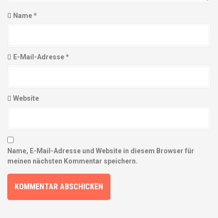
A
Name
*
r
t
i
E-Mail-Adresse
*
k
e
Website
l
n
Name, E-Mail-Adresse und Website in diesem Browser für
meinen nächsten Kommentar speichern.